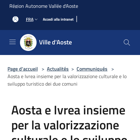
Salta al contenuto principale
Région Autonome Vallée d'Aoste
|
FRA
Accedi alla intranet
Ville d'Aoste
Page d'accueil
>
Actualités
>
Communiqués
>
Aosta e Ivrea insieme per la valorizzazione culturale e lo
sviluppo turistico dei due comuni
Aosta e Ivrea insieme
per la valorizzazione
culturale e lo sviluppo