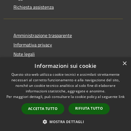
Richiesta assistenza
Amministrazione trasparente
Informativa privacy
Note legali
×
Dichiarazione di accessibilità
Informazioni sui cookie
Questo sito web utilizza cookie tecnici e assimilati strettamente
necessari al corretto funzionamento e alla navigazione del sito,
nonché un cookie tecnico analitico al solo fine di elaborare
informazioni statistiche, aggregate e anonime.
RSS
Copyright © 2026 • Ville de •
Per maggiori dettagli, può consultare la cookie policy al seguente
link
Accessibilité
Municipium
Powered by
•
Confidentialité
Accès rédaction
RIFIUTA TUTTO
ACCETTA TUTTO
Gestion des cookies
Plan du site
MOSTRA DETTAGLI