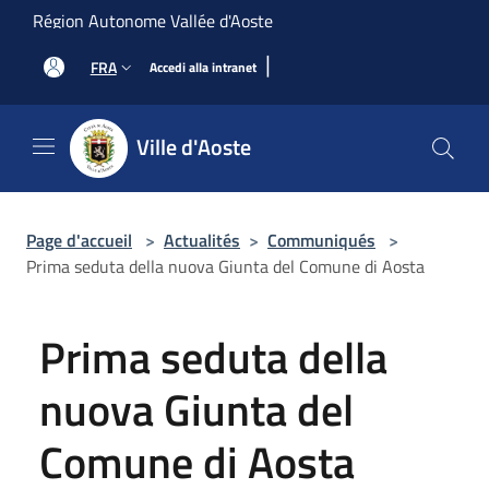
Salta al contenuto principale
Région Autonome Vallée d'Aoste
|
FRA
Accedi alla intranet
Ville d'Aoste
Page d'accueil
>
Actualités
>
Communiqués
>
Prima seduta della nuova Giunta del Comune di Aosta
Prima seduta della
nuova Giunta del
Comune di Aosta