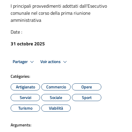
I principali provvedimenti adottati dall'Esecutivo
comunale nel corso della prima riunione
amministrativa
Date :
31 octobre 2025
Partager
Voir actions
Catégories:
Artigianato
Commercio
Opere
Servizi
Sociale
Sport
Turismo
Viabilità
Arguments: