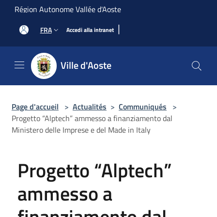
Salta al contenuto principale
Région Autonome Vallée d'Aoste
|
FRA
Accedi alla intranet
Ville d'Aoste
Page d'accueil
>
Actualités
>
Communiqués
>
Progetto “Alptech” ammesso a finanziamento dal
Ministero delle Imprese e del Made in Italy
Progetto “Alptech”
ammesso a
finanziamento dal