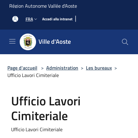
Salta al contenuto principale
Région Autonome Vallée d'Aoste
|
FRA
Accedi alla intranet
Ville d'Aoste
Page d'accueil
>
Administration
>
Les bureaux
>
Ufficio Lavori Cimiteriale
Ufficio Lavori
Cimiteriale
Ufficio Lavori Cimiteriale