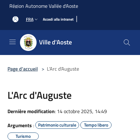
Salta al contenuto principale
Région Autonome Vallée d'Aoste
|
FRA
Accedi alla intranet
Ville d'Aoste
Page d'accueil
>
L'Arc d'Auguste
L'Arc d'Auguste
Dernière modification
: 14 octobre 2025, 14:49
Arguments
:
Patrimonio culturale
Tempo libero
Turismo