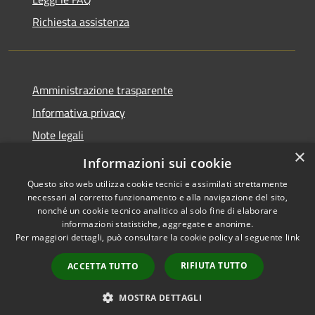
Richiesta assistenza
Amministrazione trasparente
Informativa privacy
Note legali
×
Dichiarazione di accessibilità
Informazioni sui cookie
Questo sito web utilizza cookie tecnici e assimilati strettamente
necessari al corretto funzionamento e alla navigazione del sito,
nonché un cookie tecnico analitico al solo fine di elaborare
informazioni statistiche, aggregate e anonime.
RSS
Copyright © 2026 • Ville de •
Per maggiori dettagli, può consultare la cookie policy al seguente
link
Accessibilité
Municipium
Powered by
•
Confidentialité
Accès rédaction
RIFIUTA TUTTO
ACCETTA TUTTO
Gestion des cookies
Plan du site
MOSTRA DETTAGLI