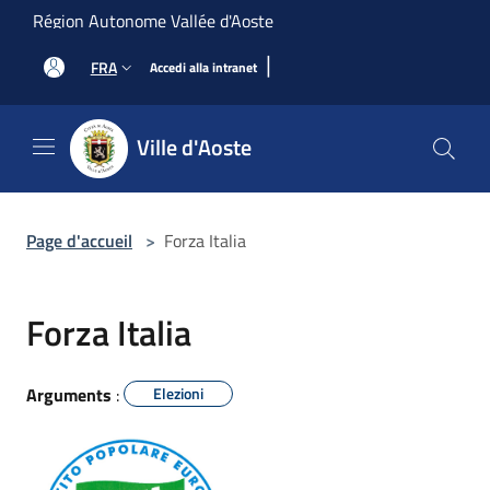
Salta al contenuto principale
Région Autonome Vallée d'Aoste
|
FRA
Accedi alla intranet
Ville d'Aoste
Page d'accueil
>
Forza Italia
Forza Italia
Arguments
:
Elezioni