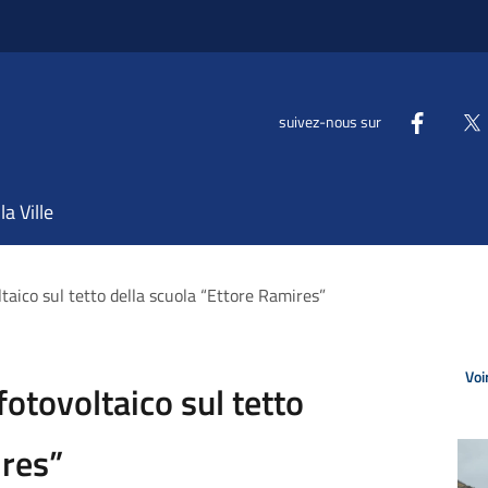
suivez-nous sur
la Ville
ltaico sul tetto della scuola “Ettore Ramires”
Voi
fotovoltaico sul tetto
ires”