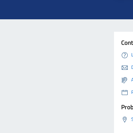
Con
Prob