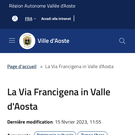
Salta al contenuto principale
Région Autonome Vallée d'Aoste
|
FRA
Accedi alla intranet
Ville d'Aoste
Page d'accueil
>
La Via Francigena in Valle d'Aosta
La Via Francigena in Valle
d'Aosta
Dernière modification
: 15 février 2023, 11:55
Patrimonio culturale
Tempo libero