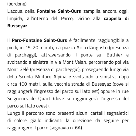
(bordone).
L'acqua della
Fontaine Saint-Ours
zampilla ancora oggi,
limpida, all'interno del Parco, vicino alla
cappella di
Busseyaz
.
Il
Parc-Fontaine Saint-Ours
è facil­men­te raggiun­gi­bile a
piedi, in 15-20 mi­nu­ti, da piazza Arco d'Augusto (presenza
di parcheggi), attraversando il ponte sul Buthier e
svoltando a sinistra in via Mont Velan, per­cor­ren­do poi via
Mont Gelé (presenza di parcheggio), proseguendo lungo via
della Scuola Militare Alpina e svoltando a sinistra, dopo
circa 100 metri, sulla vecchia strada di Busseyaz (dove si
raggiungerà l'ingresso del parco sul lato est) oppure in rue
Seigneurs de Quart (dove si raggiungerà l'ingresso del
parco sul lato ovest).
Lungo il percorso sono presenti alcuni cartelli segnaletici
di colore giallo indicanti la direzione da seguire per
raggiungere il parco (segnavia n. 6A).