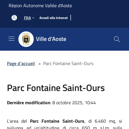
Salta al contenuto principale
Région Autonome Vallée d'Aoste
|
FRA
Accedi alla intranet
Ville d'Aoste
Page d'accueil
>
Parc Fontaine Saint-Ours
Parc Fontaine Saint-Ours
Dernière modification
: 8 octobre 2025, 10:44
L'area del
Parc Fontaine Saint-Ours
, di 6.460 mq, si
sviluppa ad un'altitudine di circa 650 m s.l.m. sulla