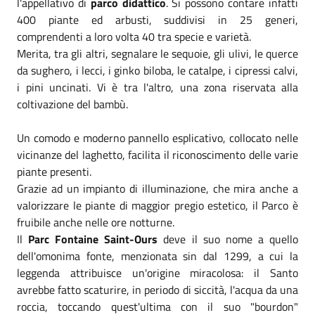
l'appellativo di
parco didattico
. Si possono contare infatti
400 piante ed arbusti, suddivisi in 25 generi,
comprendenti a loro volta 40 tra specie e varietà.
Merita, tra gli altri, segnalare le sequoie, gli ulivi, le querce
da sughero, i lecci, i ginko biloba, le catalpe, i cipressi calvi,
i pini uncinati. Vi è tra l'altro, una zona riservata alla
coltivazione del bambù.
Un comodo e moderno pannello esplicativo, collocato nelle
vicinanze del laghetto, facilita il riconoscimento delle varie
piante presenti.
Grazie ad un impianto di illuminazione, che mira anche a
valorizzare le piante di maggior pregio estetico, il Parco è
fruibile anche nelle ore notturne.
Il
Parc Fontaine Saint-Ours
deve il suo nome a quello
dell'omonima fonte, menzionata sin dal 1299, a cui la
leggenda attribuisce un'origine miracolosa: il Santo
avrebbe fatto scaturire, in periodo di siccità, l'acqua da una
roccia, toccando quest'ultima con il suo "bourdon"