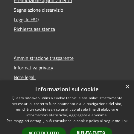
Prenotazione appuntamento
Segnalazione disservizio
Leggi le FAQ
Richiesta assistenza
Amministrazione trasparente
Informativa privacy
Note legali
×
Dichiarazione di accessibilità
Informazioni sui cookie
Questo sito web utilizza cookie tecnici e assimilati strettamente
necessari al corretto funzionamento e alla navigazione del sito,
nonché un cookie tecnico analitico al solo fine di elaborare
informazioni statistiche, aggregate e anonime.
RSS
Copyright © 2026 • Ville de •
Per maggiori dettagli, può consultare la cookie policy al seguente
link
Accessibilité
Municipium
Powered by
•
Confidentialité
Accès rédaction
RIFIUTA TUTTO
ACCETTA TUTTO