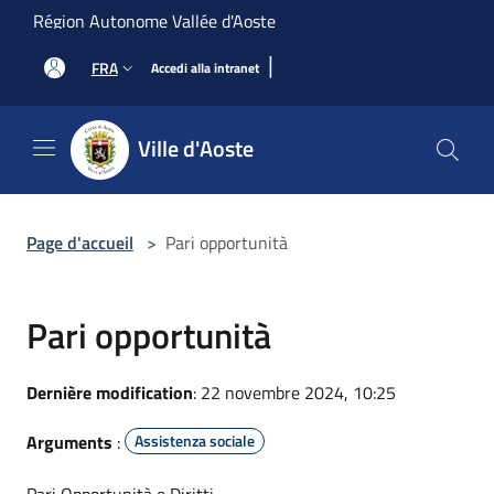
Salta al contenuto principale
Région Autonome Vallée d'Aoste
|
FRA
Accedi alla intranet
Ville d'Aoste
Page d'accueil
>
Pari opportunità
Pari opportunità
Dernière modification
: 22 novembre 2024, 10:25
Arguments
:
Assistenza sociale