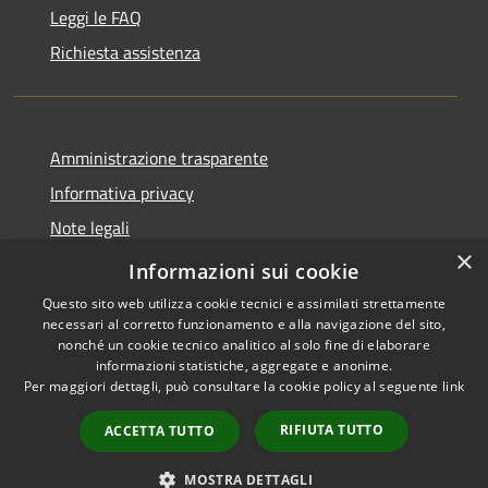
Leggi le FAQ
Richiesta assistenza
Amministrazione trasparente
Informativa privacy
Note legali
×
Dichiarazione di accessibilità
Informazioni sui cookie
Questo sito web utilizza cookie tecnici e assimilati strettamente
necessari al corretto funzionamento e alla navigazione del sito,
nonché un cookie tecnico analitico al solo fine di elaborare
informazioni statistiche, aggregate e anonime.
RSS
Copyright © 2026 • Ville de •
Per maggiori dettagli, può consultare la cookie policy al seguente
link
Accessibilité
Municipium
Powered by
•
Confidentialité
Accès rédaction
RIFIUTA TUTTO
ACCETTA TUTTO
Gestion des cookies
Plan du site
MOSTRA DETTAGLI