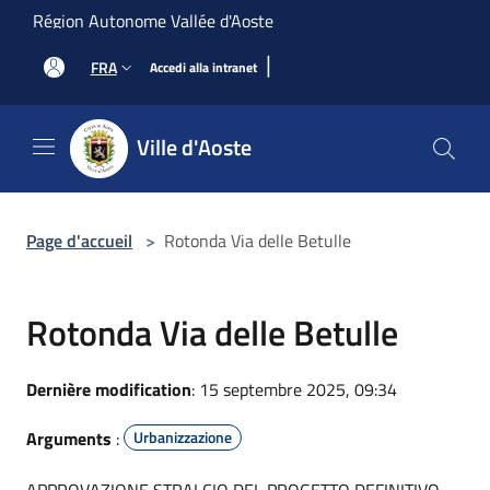
Salta al contenuto principale
Région Autonome Vallée d'Aoste
|
FRA
Accedi alla intranet
Ville d'Aoste
Page d'accueil
>
Rotonda Via delle Betulle
Rotonda Via delle Betulle
Dernière modification
: 15 septembre 2025, 09:34
Arguments
:
Urbanizzazione