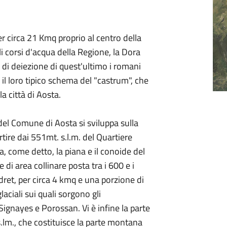
er circa 21 Kmq proprio al centro della
li corsi d'acqua della Regione, la Dora
o di deiezione di quest'ultimo i romani
il loro tipico schema del "castrum", che
a città di Aosta.
 del Comune di Aosta si sviluppa sulla
rtire dai 551mt. s.l.m. del Quartiere
, come detto, la piana e il conoide del
di area collinare posta tra i 600 e i
adret, per circa 4 kmq e una porzione di
laciali sui quali sorgono gli
Signayes e Porossan. Vi è infine la parte
 s.lm., che costituisce la parte montana