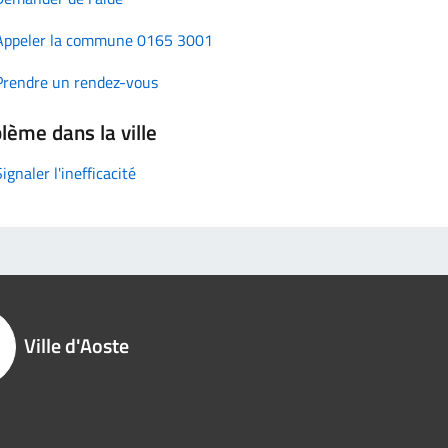
Appeler la commune 0165 3001
Prendre un rendez-vous
lème dans la ville
Signaler l'inefficacité
Ville d'Aoste