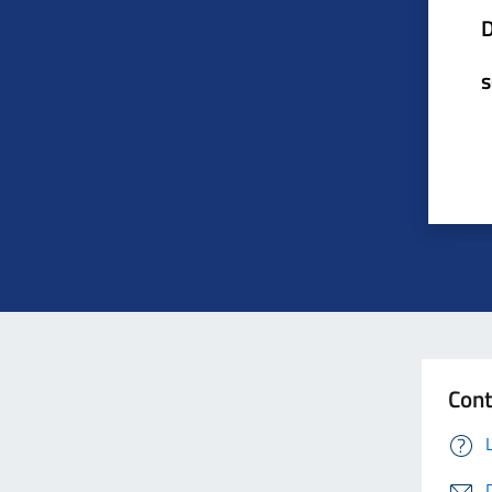
D
s
Con