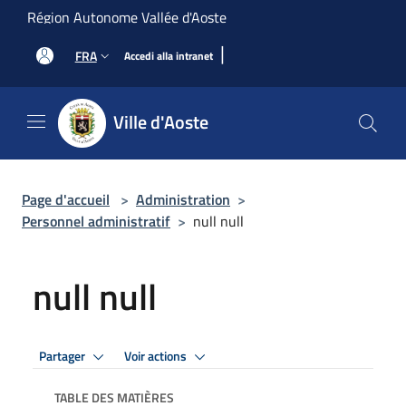
Salta al contenuto principale
Région Autonome Vallée d'Aoste
|
FRA
Accedi alla intranet
Ville d'Aoste
Page d'accueil
>
Administration
>
Personnel administratif
>
null null
null null
Partager
Voir actions
TABLE DES MATIÈRES