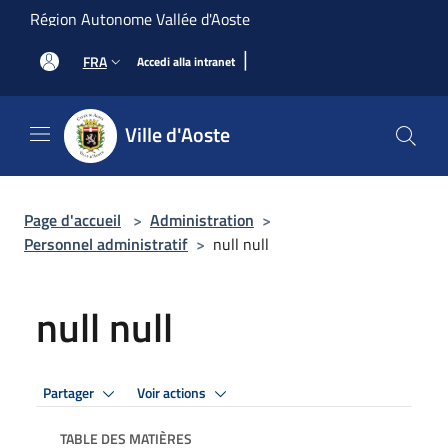
Salta al contenuto principale
Région Autonome Vallée d'Aoste
|
FRA
Accedi alla intranet
Ville d'Aoste
Page d'accueil
>
Administration
>
Personnel administratif
>
null null
null null
Partager
Voir actions
TABLE DES MATIÈRES