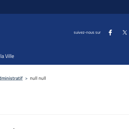
suivez-nous sur
la Ville
dministratif
>
null null