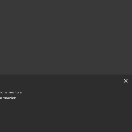
×
nzionamento e
nformazioni