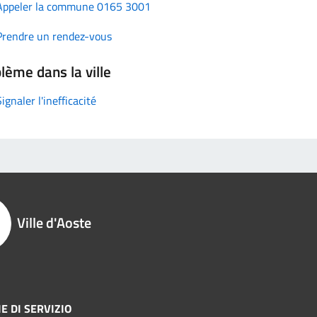
Appeler la commune 0165 3001
Prendre un rendez-vous
lème dans la ville
Signaler l'inefficacité
Ville d'Aoste
E DI SERVIZIO