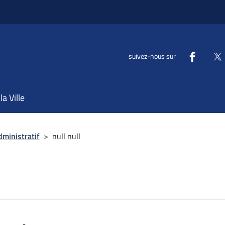
suivez-nous sur
la Ville
dministratif
>
null null