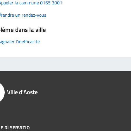
Appeler la commune 0165 3001
Prendre un rendez-vous
lème dans la ville
Signaler l'inefficacité
Ville d'Aoste
E DI SERVIZIO