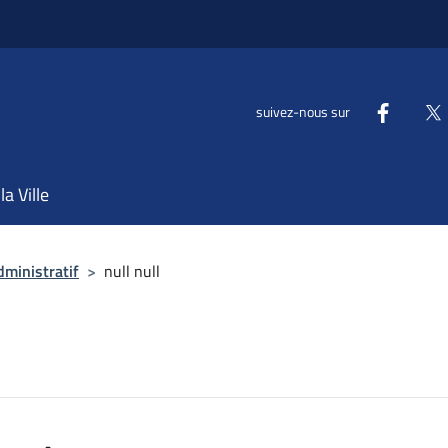
suivez-nous sur
la Ville
dministratif
>
null null