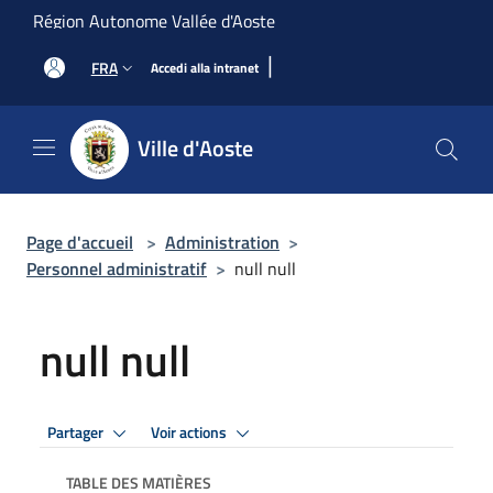
Salta al contenuto principale
Région Autonome Vallée d'Aoste
|
FRA
Accedi alla intranet
Ville d'Aoste
Page d'accueil
>
Administration
>
Personnel administratif
>
null null
null null
Partager
Voir actions
TABLE DES MATIÈRES