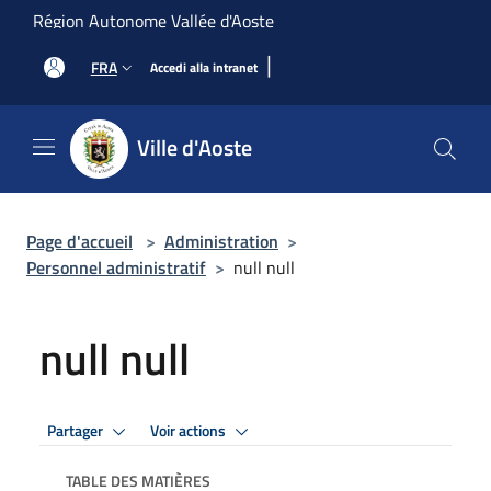
Salta al contenuto principale
Région Autonome Vallée d'Aoste
|
FRA
Accedi alla intranet
Ville d'Aoste
Page d'accueil
>
Administration
>
Personnel administratif
>
null null
null null
Partager
Voir actions
TABLE DES MATIÈRES