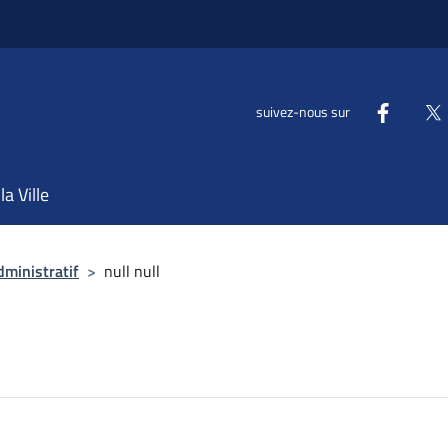
suivez-nous sur
la Ville
dministratif
>
null null