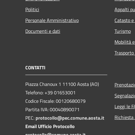
Politici
Appalti pu
Personale Amministrativo
Catasto e
Documenti e dati
Turismo
Mobilità e
Trasporto 
CONTATTI
Piazza Chanoux 1 11100 Aosta (AO)
Prenotaz
Telefono: +39 01653001
Segnalazi
Codice Fiscale: 00120680079
Leggi le 
Partita IVA: 00040890071
Richiesta
PEC:
protocollo@pec.comune.aosta.it
Email Ufficio Protocollo
protocollo@comune.aosta.it