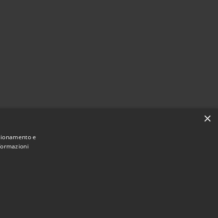
×
nzionamento e
nformazioni
Municipium
Accès rédaction
26 • Ville de • Powered by
•