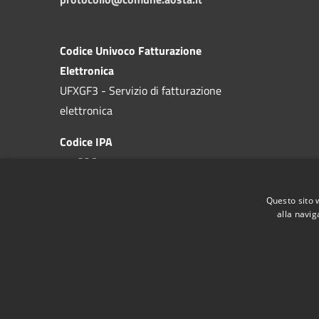
Codice Univoco Fatturazione
Elettronica
UFXGF3 - Servizio di fatturazione
elettronica
Codice IPA
c_a326
Questo sito 
alla navig
RSS
Accessibilité
Confidentialité
Gestion des