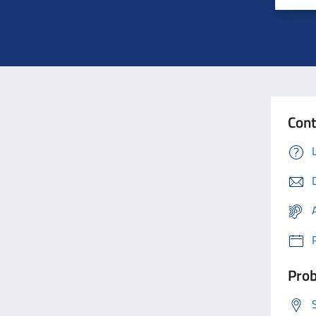
Con
Prob