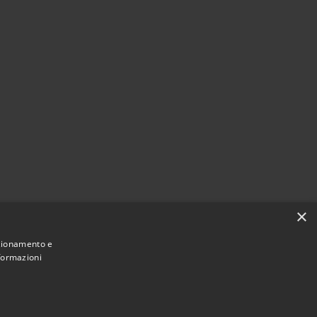
×
nzionamento e
nformazioni