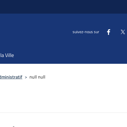
suivez-nous sur
la Ville
dministratif
>
null null