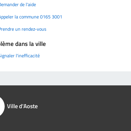
Demander de l'aide
Appeler la commune 0165 3001
Prendre un rendez-vous
lème dans la ville
Signaler l'inefficacité
Ville d'Aoste