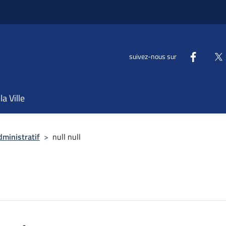
suivez-nous sur
la Ville
dministratif
>
null null