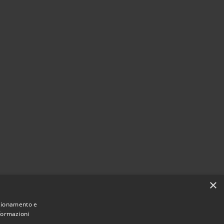
×
nzionamento e
nformazioni