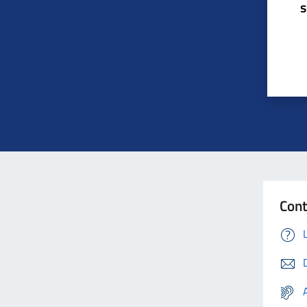
s
Con