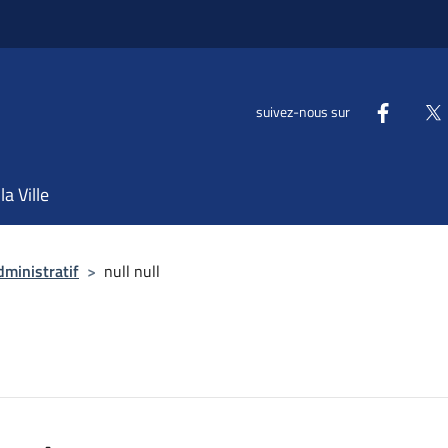
suivez-nous sur
la Ville
dministratif
>
null null