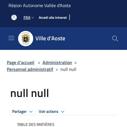
Salta al contenuto principale
Région Autonome Vallée d'Aoste
|
FRA
Accedi alla intranet
Ville d'Aoste
Page d'accueil
>
Administration
>
Personnel administratif
>
null null
null null
Partager
Voir actions
TABLE DES MATIÈRES