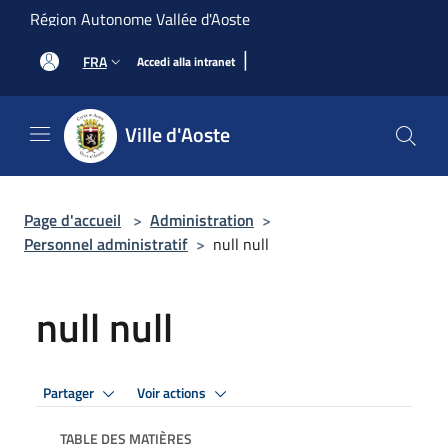
Salta al contenuto principale
Région Autonome Vallée d'Aoste
|
FRA
Accedi alla intranet
Ville d'Aoste
Page d'accueil
>
Administration
>
Personnel administratif
>
null null
null null
Partager
Voir actions
TABLE DES MATIÈRES