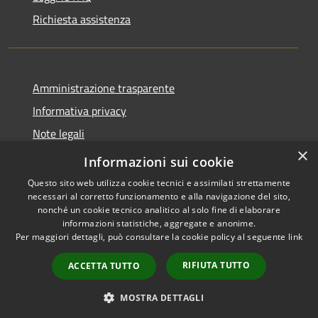
Richiesta assistenza
Amministrazione trasparente
Informativa privacy
Note legali
×
Dichiarazione di accessibilità
Informazioni sui cookie
Questo sito web utilizza cookie tecnici e assimilati strettamente
necessari al corretto funzionamento e alla navigazione del sito,
nonché un cookie tecnico analitico al solo fine di elaborare
informazioni statistiche, aggregate e anonime.
RSS
Copyright © 2026 • Ville de •
Per maggiori dettagli, può consultare la cookie policy al seguente
link
Accessibilité
Municipium
Powered by
•
Confidentialité
Accès rédaction
RIFIUTA TUTTO
ACCETTA TUTTO
Gestion des cookies
Plan du site
MOSTRA DETTAGLI