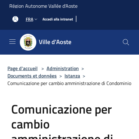
Salta al contenuto principale
Région Autonome Vallée d'Aoste
|
FRA
Accedi alla intranet
Ville d'Aoste
Page d'accueil
>
Administration
>
Documents et données
>
Istanza
>
Comunicazione per cambio amministrazione di Condominio
Comunicazione per
cambio
amministrazione di