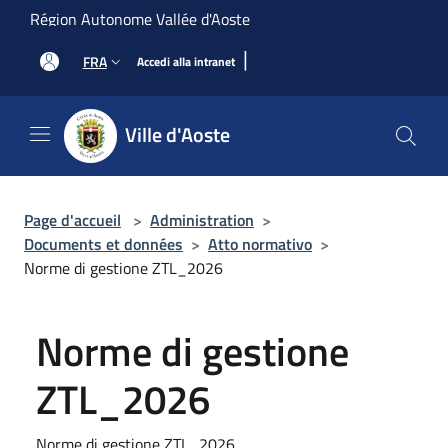
Salta al contenuto principale
Région Autonome Vallée d'Aoste
|
FRA
Accedi alla intranet
Ville d'Aoste
Page d'accueil
>
Administration
>
Documents et données
>
Atto normativo
>
Norme di gestione ZTL_2026
Norme di gestione
ZTL_2026
Norme di gestione ZTL_2026