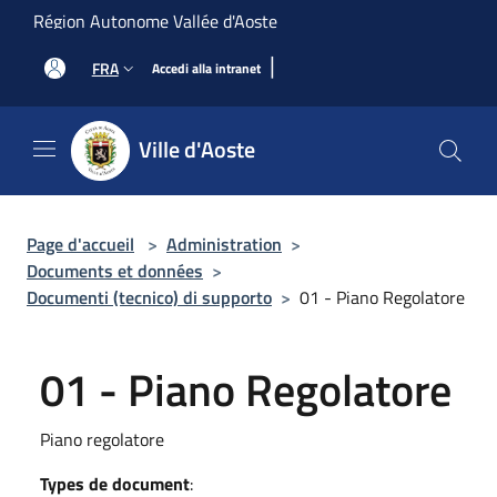
Salta al contenuto principale
Région Autonome Vallée d'Aoste
|
FRA
Accedi alla intranet
Ville d'Aoste
Page d'accueil
>
Administration
>
Documents et données
>
Documenti (tecnico) di supporto
>
01 - Piano Regolatore
01 - Piano Regolatore
Piano regolatore
Types de document
: