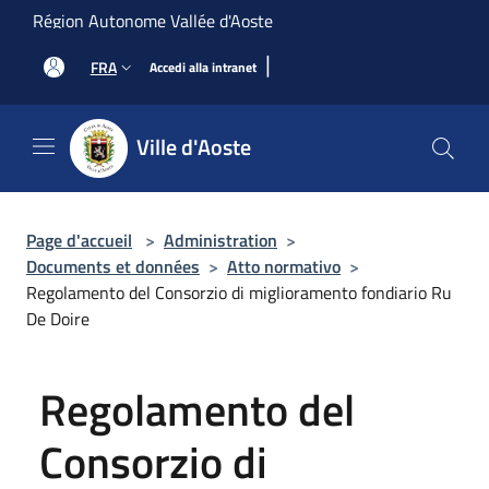
Salta al contenuto principale
Région Autonome Vallée d'Aoste
|
FRA
Accedi alla intranet
Ville d'Aoste
Page d'accueil
>
Administration
>
Documents et données
>
Atto normativo
>
Regolamento del Consorzio di miglioramento fondiario Ru
De Doire
Regolamento del
Consorzio di