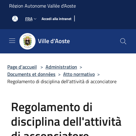
Salta al contenuto principale
Région Autonome Vallée d'Aoste
|
FRA
Accedi alla intranet
Ville d'Aoste
Page d'accueil
>
Administration
>
Documents et données
>
Atto normativo
>
Regolamento di disciplina dell'attività di acconciatore
Regolamento di
disciplina dell'attività
di acconciatore