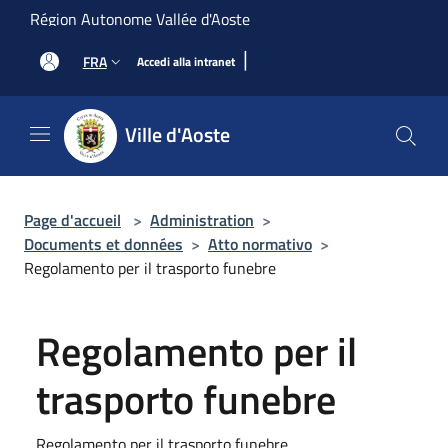
Salta al contenuto principale
Région Autonome Vallée d'Aoste
|
FRA
Accedi alla intranet
Ville d'Aoste
Page d'accueil
>
Administration
>
Documents et données
>
Atto normativo
>
Regolamento per il trasporto funebre
Regolamento per il
trasporto funebre
Regolamento per il trasporto funebre