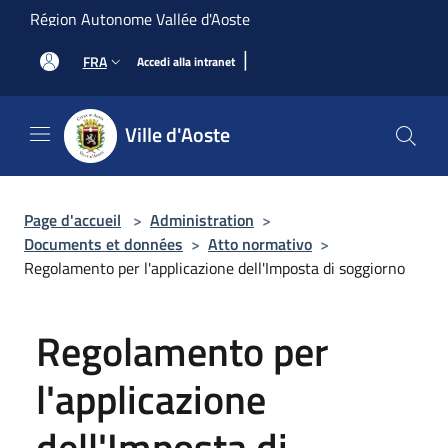
Salta al contenuto principale
Région Autonome Vallée d'Aoste
|
FRA
Accedi alla intranet
Ville d'Aoste
Page d'accueil
>
Administration
>
Documents et données
>
Atto normativo
>
Regolamento per l'applicazione dell'Imposta di soggiorno
Regolamento per
l'applicazione
dell'Imposta di