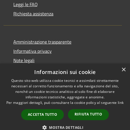
Leggi le FAQ
Richiesta assistenza
Amministrazione trasparente
Informativa privacy
Note legali
×
Dichiarazione di accessibilità
Informazioni sui cookie
Questo sito web utilizza cookie tecnici e assimilati strettamente
necessari al corretto funzionamento e alla navigazione del sito,
nonché un cookie tecnico analitico al solo fine di elaborare
informazioni statistiche, aggregate e anonime.
RSS
Copyright © 2026 • Ville de •
Per maggiori dettagli, può consultare la cookie policy al seguente
link
Accessibilité
Municipium
Powered by
•
Confidentialité
Accès rédaction
RIFIUTA TUTTO
ACCETTA TUTTO
Gestion des cookies
Plan du site
MOSTRA DETTAGLI