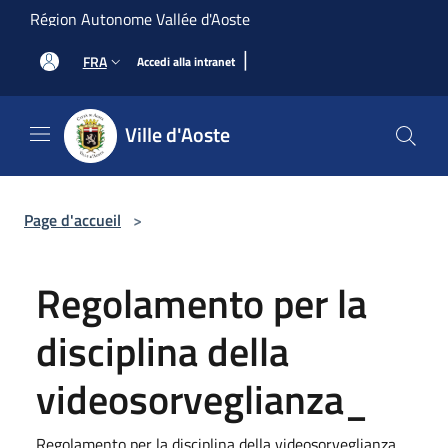
Salta al contenuto principale
Région Autonome Vallée d'Aoste
|
FRA
Accedi alla intranet
Ville d'Aoste
Page d'accueil
>
Regolamento per la
disciplina della
videosorveglianza_
Regolamento per la disciplina della videosorveglianza_