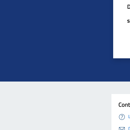
D
s
Con