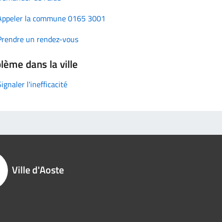
Appeler la commune 0165 3001
Prendre un rendez-vous
lème dans la ville
Signaler l'inefficacité
Ville d'Aoste