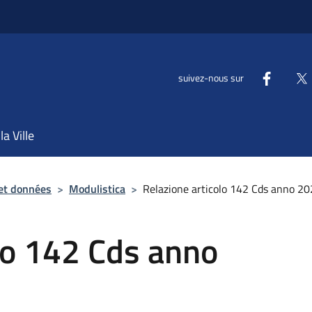
suivez-nous sur
la Ville
et données
>
Modulistica
>
Relazione articolo 142 Cds anno 2
lo 142 Cds anno