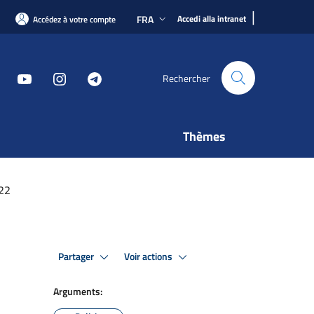
|
FRA
Accedi alla intranet
Accédez à votre compte
Rechercher
Thèmes
022
Partager
Voir actions
Arguments: