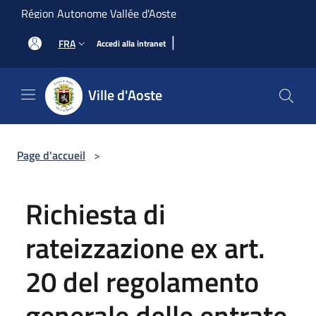
Salta al contenuto principale
Région Autonome Vallée d'Aoste
|
FRA
Accedi alla intranet
Ville d'Aoste
Page d'accueil
>
Richiesta di
rateizzazione ex art.
20 del regolamento
generale delle entrate