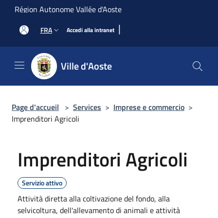
Salta al contenuto principale
Région Autonome Vallée d'Aoste
|
FRA
Accedi alla intranet
Ville d'Aoste
Page d'accueil
>
Services
>
Imprese e commercio
>
Imprenditori Agricoli
Imprenditori Agricoli
Servizio attivo
Attività diretta alla coltivazione del fondo, alla
selvicoltura, dell'allevamento di animali e attività