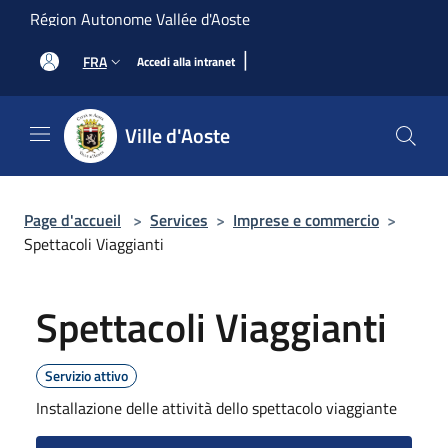
Salta al contenuto principale
Région Autonome Vallée d'Aoste
|
FRA
Accedi alla intranet
Ville d'Aoste
Page d'accueil
>
Services
>
Imprese e commercio
>
Spettacoli Viaggianti
Spettacoli Viaggianti
Servizio attivo
Installazione delle attività dello spettacolo viaggiante