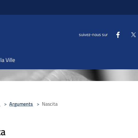
suivez-nous sur
la Ville
l
>
Arguments
>
Nascita
ta