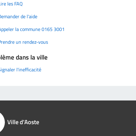
Lire les FAQ
Demander de l'aide
Appeler la commune 0165 3001
Prendre un rendez-vous
lème dans la ville
Signaler l'inefficacité
Ville d'Aoste