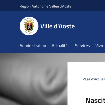
Salta al contenuto principale
Région Autonome Vallée d'Aoste
Ville d'Aoste
Administration
Actualités
Services
Vivre 
Page d'accuei
Nasci