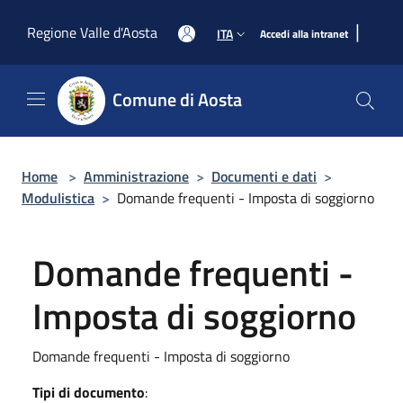
Salta al contenuto principale
|
Regione Valle d'Aosta
ITA
Accedi alla intranet
Comune di Aosta
Home
>
Amministrazione
>
Documenti e dati
>
Modulistica
>
Domande frequenti - Imposta di soggiorno
Domande frequenti -
Imposta di soggiorno
Domande frequenti - Imposta di soggiorno
Tipi di documento
: