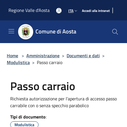
Salta al contenuto principale
|
Regione Valle d'Aosta
ITA
Accedi alla intranet
Comune di Aosta
Home
>
Amministrazione
>
Documenti e dati
>
Modulistica
>
Passo carraio
Passo carraio
Richiesta autorizzazione per l'apertura di accesso passo
carrabile con o senza specchio parabolico
Tipi di documento
:
Modulistica