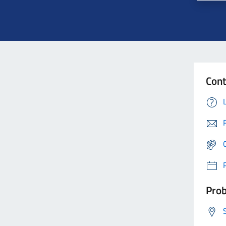
Cont
Prob