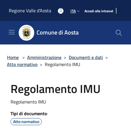
Salta al contenuto principale
|
Regione Valle d'Aosta
ITA
Accedi alla intranet
Comune di Aosta
Home
>
Amministrazione
>
Documenti e dati
>
Atto normativo
>
Regolamento IMU
Regolamento IMU
Regolamento IMU
Tipi di documento
:
Atto normativo