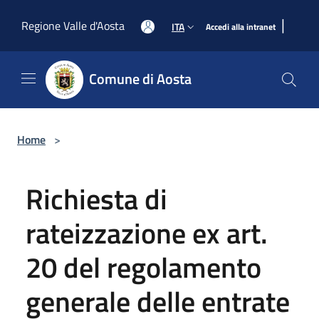
Salta al contenuto principale
|
Regione Valle d'Aosta
ITA
Accedi alla intranet
Comune di Aosta
Home
>
Richiesta di
rateizzazione ex art.
20 del regolamento
generale delle entrate