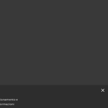
×
nzionamento e
nformazioni