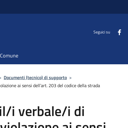
Seguici su
il Comune
>
Documenti (tecnico) di supporto
>
olazione ai sensi dell’art. 203 del codice della strada
l/i verbale/i di
violazione ai sensi