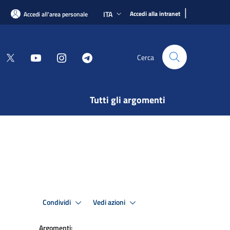
|
ITA
Accedi alla intranet
Accedi all'area personale
Cerca
Tutti gli argomenti
Condividi
Vedi azioni
Argomenti: