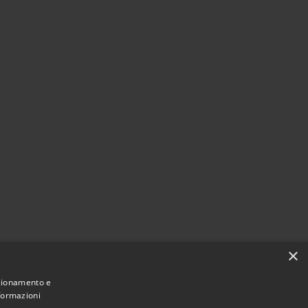
×
nzionamento e
nformazioni