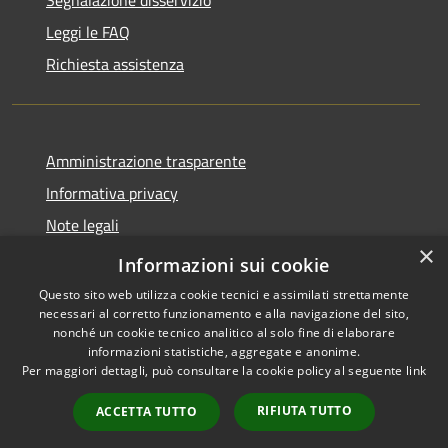
Segnalazione disservizio
Leggi le FAQ
Richiesta assistenza
Amministrazione trasparente
Informativa privacy
Note legali
×
Dichiarazione di accessibilità
Informazioni sui cookie
Questo sito web utilizza cookie tecnici e assimilati strettamente
necessari al corretto funzionamento e alla navigazione del sito,
nonché un cookie tecnico analitico al solo fine di elaborare
informazioni statistiche, aggregate e anonime.
RSS
Copyright © 2026 • Comune di
Per maggiori dettagli, può consultare la cookie policy al seguente
link
Accessibilità
Aosta • Powered by
Privacy
Municipium
Accesso
•
RIFIUTA TUTTO
ACCETTA TUTTO
Cookie
redazione