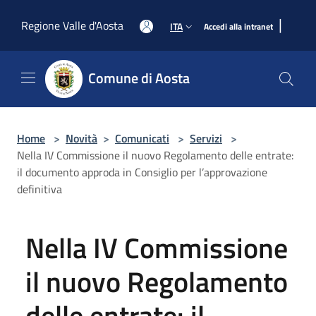
Salta al contenuto principale
|
Regione Valle d'Aosta
ITA
Accedi alla intranet
Comune di Aosta
Home
>
Novità
>
Comunicati
>
Servizi
>
Nella IV Commissione il nuovo Regolamento delle entrate:
il documento approda in Consiglio per l’approvazione
definitiva
Nella IV Commissione
il nuovo Regolamento
delle entrate: il