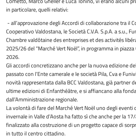
Cometto, Marco Gheller e Luca Tonino, vi erano alcuni prov
in particolare, quelli relativi:
- all’approvazione degli Accordi di collaborazione tra il 
Cooperativo Valdostana, le Società C.V.A. S.p.A. a s.u., F
Chambre valdôtaine des entreprises et des activités libéral
2025/26 del “Marché Vert Noël”, in programma in piazza
2026.
Gli accordi concretizzano anche per la nuova edizione del 
passato con l’Ente camerale e le società Pila, Cva e Funi
novità rappresentata dalla BCC Valdostana, già partner del
ultime edizioni di Enfanthéâtre, e si affiancano alla fon
dall’Amministrazione regionale.
La volontà di fare del Marché Vert Noël uno degli eventi di
invernale in Valle d’Aosta ha fatto sì che anche per la 17/a
finalizzato alla costruzione di un progetto capace di sorpre
in tutto il centro cittadino.