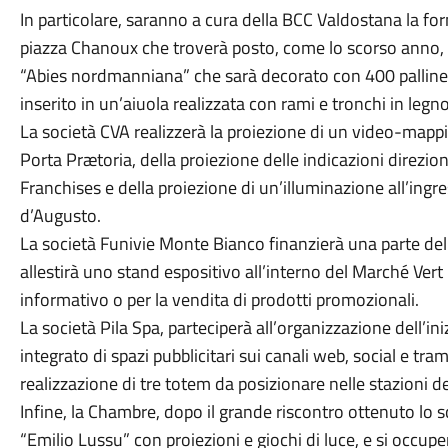
In particolare, saranno a cura della BCC Valdostana la forni
piazza Chanoux che troverà posto, come lo scorso anno, n
“Abies nordmanniana” che sarà decorato con 400 palline e
inserito in un’aiuola realizzata con rami e tronchi in legno
La società CVA realizzerà la proiezione di un video-mapping
Porta Prætoria, della proiezione delle indicazioni direzion
Franchises e della proiezione di un’illuminazione all’ingr
d’Augusto.
La società Funivie Monte Bianco finanzierà una parte dell
allestirà uno stand espositivo all’interno del Marché Vert 
informativo o per la vendita di prodotti promozionali.
La società Pila Spa, parteciperà all’organizzazione dell’ini
integrato di spazi pubblicitari sui canali web, social e tram
realizzazione di tre totem da posizionare nelle stazioni d
Infine, la Chambre, dopo il grande riscontro ottenuto lo s
“Emilio Lussu” con proiezioni e giochi di luce, e si occupe