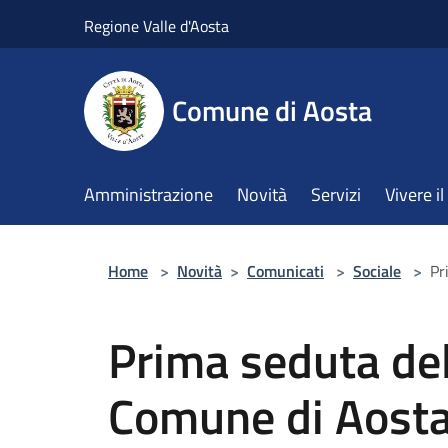
Salta al contenuto principale
Regione Valle d'Aosta
Comune di Aosta
Amministrazione
Novità
Servizi
Vivere 
Home
>
Novità
>
Comunicati
>
Sociale
>
Pr
Prima seduta del
Comune di Aost