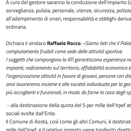
A cura del gestore saranno la conduzione dell’impianto 
sorveglianza, pulizia, personale, utenze, sicurezza, polizze
all’adempimento di oneri, responsabilità e obblighi deri
ordinaria.
Dichiara il sindaco
Raffaele Rocco
:
«Siamo lieti che il Pal
compiutamente fruibili come sede delle attività sportive.
I soggetti che compongono la ATI garantiscono esperienza nel
impianti, radicamento sul territorio, affidabilità economica 
l’organizzazione attività in favore di giovani, persone con d
anni lavoreremo insieme e alle società individuate per la ges
più accoglienti e funzionali, in modo da farne la casa degli s
- alla destinazione della quota del 5 per mille dell’Irpef a
sociali svolte dall’Ente.
Il Comune di Aosta, così come gli altri Comuni, è destinata
mille dell’Irpef, e il relativo importo viene trasferito di