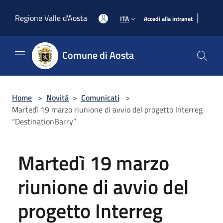
Salta al contenuto principale
|
Regione Valle d'Aosta
ITA
Accedi alla intranet
Comune di Aosta
Home
>
Novità
>
Comunicati
>
Martedì 19 marzo riunione di avvio del progetto Interreg
“DestinationBarry”
Martedì 19 marzo
riunione di avvio del
progetto Interreg