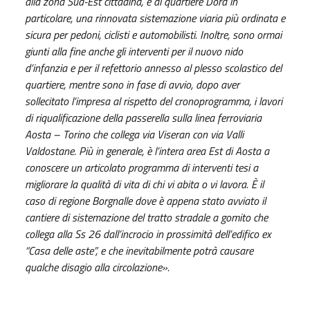
alla zona Sud-Est cittadina, e al quartiere Dora in
particolare, una rinnovata sistemazione viaria più ordinata e
sicura per pedoni, ciclisti e automobilisti. Inoltre, sono ormai
giunti alla fine anche gli interventi per il nuovo nido
d’infanzia e per il refettorio annesso al plesso scolastico del
quartiere, mentre sono in fase di avvio, dopo aver
sollecitato l’impresa al rispetto del cronoprogramma, i lavori
di riqualificazione della passerella sulla linea ferroviaria
Aosta – Torino che collega via Viseran con via Valli
Valdostane. Più in generale, è l’intera area Est di Aosta a
conoscere un articolato programma di interventi tesi a
migliorare la qualità di vita di chi vi abita o vi lavora. È il
caso di regione Borgnalle dove è appena stato avviato il
cantiere di sistemazione del tratto stradale a gomito che
collega alla Ss 26 dall’incrocio in prossimità dell’edifico ex
“Casa delle aste”, e che inevitabilmente potrà causare
qualche disagio alla circolazione».