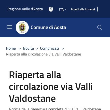
Salta al contenuto principale
|
Regione Valle d'Aosta
ITA
Accedi alla intranet
Comune di Aosta
Home
>
Novità
>
Comunicati
>
Riaperta alla circolazione via Valli Valdostane
Riaperta alla
circolazione via Valli
Valdostane
Notizia della riapertura completa di via Valli Valdostane